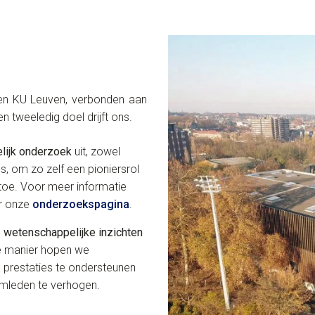
nen KU Leuven, verbonden aan
tweeledig doel drijft ons.
lijk onderzoek
uit, zowel
s, om zo zelf een pioniersrol
 toe. Voor meer informatie
ar onze
onderzoekspagina
.
e
wetenschappelijke inzichten
ie manier hopen we
 prestaties te ondersteunen
amleden te verhogen.