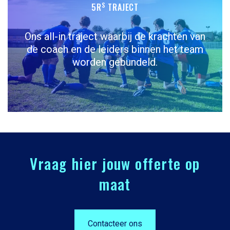
S
5R
TRAJECT
Ons all-in traject waarbij de krachten van
de coach en de leiders binnen het team
worden gebundeld.
Vraag hier jouw offerte op
maat
Contacteer ons