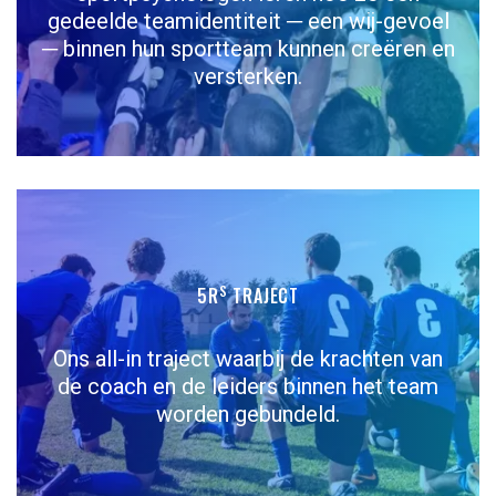
gedeelde teamidentiteit ─ een wij-gevoel
─ binnen hun sportteam kunnen creëren en
versterken.
S
5R
TRAJECT
Ons all-in traject waarbij de krachten van
de coach en de leiders binnen het team
worden gebundeld.