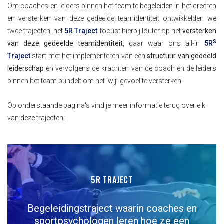
Om coaches en leiders binnen het team te begeleiden in het creëren
en versterken van deze gedeelde teamidentiteit ontwikkelden we
twee trajecten; het
5R Traject
focust hierbij louter op het
versterken
S
van deze gedeelde teamidentiteit
, daar waar ons all-in
5R
Traject
start met het implementeren van een
structuur van gedeeld
leiderschap
en vervolgens de krachten van de coach en de leiders
binnen het team bundelt om het ‘wij’-gevoel te versterken.
Op onderstaande pagina's vind je meer informatie terug over elk
van deze trajecten:
5R TRAJECT
Begeleidingstraject waarin coaches en
sportpsychologen leren hoe ze een