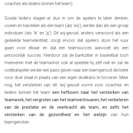
coaches als leiders binnen het team).
Goede leiders slagen er dus in om de spelers te laten denken,
voelen en handelen als één team (als ‘wij’), eerder dan als een groep
individuen (als ‘ik’ en ‘jij’). Dit wij-gevoel, anders verwoord als een
gedeelde teamidentiteit, zorgt ervoor dat spelers door het vuur
gaan voor elkaar en dat een teamsucces aanvoelt als een
persoonlijk succes. Hierdoor zal de bankzitter in basketbal toch
meevieren met de teamwinst ook al speelde hij zelf niet en zal de
voetbalspeler eerder een pass geven naar een teamgenoot die beter
voor doel staat in plaats van een eigen doelkans te forceren. Meer
nog, het versterken van dit ‘wij’-gevoel vormt voor coaches en
leiders binnen het team
een hefboom naar het versterken van
teamwork, het vergroten van het teamvertrouwen, het verbeteren
van de prestatie en de veerkracht als team, en zelfs het
versterken van de gezondheid en het welzijn
van hun
teamgenoten.