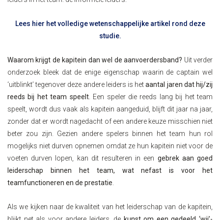
Lees hier het volledige wetenschappelijke artikel rond deze
studie.
Waarom krijgt de kapitein dan wel de aanvoerdersband?
Uit verder
onderzoek bleek dat de enige eigenschap waarin de captain wel
‘uitblinkt’ tegenover deze andere leiders is het
aantal jaren dat hij/zij
reeds bij het team speelt
. Een speler die reeds lang bij het team
speelt, wordt dus vaak als kapitein aangeduid, blijft dit jaar na jaar,
zonder dat er wordt nagedacht of een andere keuze misschien niet
beter zou zijn. Gezien andere spelers binnen het team hun rol
mogelijks niet durven opnemen omdat ze hun kapitein niet voor de
voeten durven lopen, kan dit resulteren in een
gebrek aan goed
leiderschap binnen het team, wat nefast is voor het
teamfunctioneren en de prestatie
.
Als we kijken naar de kwaliteit van het leiderschap van de kapitein,
blijkt net als voor andere leiders, de
kunst om een gedeeld ‘wij’-