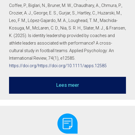
Coffee, P., Biglari, N., Bruner, M. W., Chaudhary, A., Chmura, P.,
Crozier, A. J., George, E. S., Gurjar, S., Hartley, C., Huzarski, M.,
Leo, F. M., López-Gajardo, M. A., Loughead, T. M., Machida-
Kosuga, M., McLaren, C. D., Nia, S. R. H., Slater, M. J., & Fransen,
K. (2025). Is identity leadership provided by coaches and
athlete leaders associated with performance? A cross-
cultural study in football teams. Applied Psychology: An
International Review, 74(1), e12585.
https://doi.org/https://doi.org/10.1111/apps.12585
Lees meer