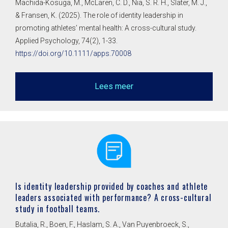
Machida-Kosuga, M., McLaren, C. D., Nia, S. R. H., Slater, M. J.,
& Fransen, K. (2025). The role of identity leadership in
promoting athletes’ mental health: A cross-cultural study.
Applied Psychology, 74(2), 1-33.
https://doi.org/10.1111/apps.70008
Lees meer
Is identity leadership provided by coaches and athlete
leaders associated with performance? A cross-cultural
study in football teams.
Butalia, R., Boen, F., Haslam, S. A., Van Puyenbroeck, S.,