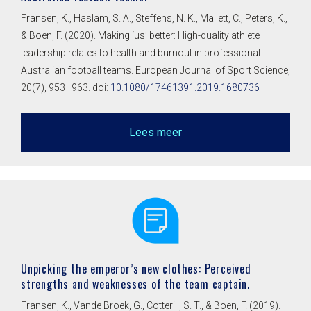
Fransen, K., Haslam, S. A., Steffens, N. K., Mallett, C., Peters, K.,
& Boen, F. (2020). Making ‘us’ better: High-quality athlete
leadership relates to health and burnout in professional
Australian football teams. European Journal of Sport Science,
20(7), 953–963. doi:
10.1080/17461391.2019.1680736
Lees meer
Unpicking the emperor’s new clothes: Perceived
strengths and weaknesses of the team captain.
Fransen, K., Vande Broek, G., Cotterill, S. T., & Boen, F. (2019).