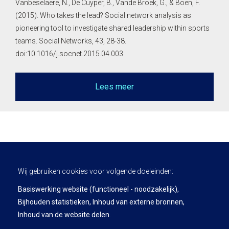
Vanbeselaere, N., De Cuyper, B., Vande Broek, G., & Boen, F.
(2015). Who takes the lead? Social network analysis as
pioneering tool to investigate shared leadership within sports
teams. Social Networks, 43, 28-38.
doi:10.1016/j.socnet.2015.04.003
Lees meer
Wij gebruiken cookies voor volgende doeleinden:
Basiswerking website (functioneel - noodzakelijk),
Bijhouden statistieken, Inhoud van externe bronnen,
Privacy Policy
Inhoud van de website delen
.
Leading Insights is a product and service of KU Leuven.