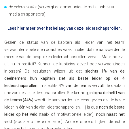
de externe leider
(verzorgt de communicatie met clubbestuur,
media en sponsors)
Lees hier meer over het belang van deze leiderschapsrollen.
Gezien de status van de kapitein als ‘leider van het team’
verwachten spelers en coaches vaak intuïtief dat de aanvoerder de
meeste van de besproken leiderschapsrollen vervult. Maar hoe zit
dit nu in realiteit? Kunnen de kapiteins deze hoge verwachtingen
inlossen? De resultaten wijzen uit dat
slechts 1% van de
deelnemers hun kapitein ziet als beste leider op de 4
leiderschapsrollen
. In slechts 4% van de teams vervult de captain
drie van de vier leiderschapsrollen. Sterker nog,
in bijna de helft van
de teams (44%)
wordt de aanvoerder niet eens gezien als de beste
leider in één van de vier leiderschapsrollen. Hij is dus
noch de beste
leider op het veld
(taak- of motivationele leider),
noch naast het
veld
(sociale of externe leider). Andere spelers blijken de échte
leiders in het team: de informele leiders.