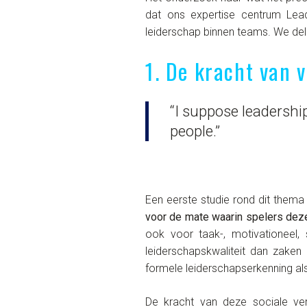
dat ons expertise centrum Leadi
leiderschap binnen teams. We dele
1. De kracht van 
“I suppose leadershi
people.”
Een eerste studie rond dit them
voor de mate waarin spelers deze
ook voor taak-, motivationeel, 
leiderschapskwaliteit dan zaken a
formele leiderschapserkenning als
De kracht van deze sociale v