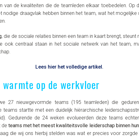
n van de kwaliteiten die de teamleden elkaar toebedelen. Op
t nodige draagvlak hebben binnen het team, wat het mogelijke 
en.
g
, die de sociale relaties binnen een team in kaart brengt, steun
ie ook centraal staan in het sociale netwerk van het team,
chap.
Lees hier het volledige artikel.
n warmte op de werkvloer
n we 27 nieuwgevormde teams (195 teamleden) die gedure
e teams startte met een duidelijk hiërarchische leiderschapsst
uid). Gedurende de 24 weken evolueerden deze teams echter
at de
teams met het meest kwaliteitsvolle leiderschap binnen hu
aag die wij ons hierbij stelden was wat er precies voor zorgd