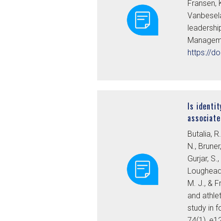
Fransen, 
Vanbesela
leadershi
Manageme
https://
Is identi
associate
Butalia, R
N., Bruner
Gurjar, S.
Loughead, 
M. J., & 
and athle
study in 
74(1), e