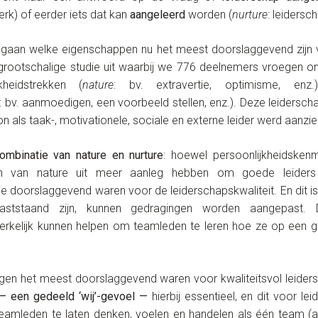
rk) of eerder iets dat kan
aangeleerd
worden (
nurture
: leidersc
gaan welke eigenschappen nu het meest doorslaggevend zijn v
rootschalige studie uit waarbij we 776 deelnemers vroegen o
heidstrekken (
nature
: bv. extravertie, optimisme, en
: bv. aanmoedigen, een voorbeeld stellen, enz.). Deze leider
 als taak-, motivationele, sociale en externe leider werd aanzi
ombinatie van nature en nurture
: hoewel persoonlijkheidskenm
 van nature uit meer aanleg hebben om goede leiders t
ie doorslaggevend waren voor de leiderschapskwaliteit. En dit is
 vaststaand zijn, kunnen gedragingen worden aangepast
rkelijk kunnen helpen om teamleden te leren hoe ze op een 
ngen het meest doorslaggevend waren voor kwaliteitsvol leider
 — een gedeeld ‘wij’-gevoel
—
hierbij essentieel, en dit voor le
teamleden te laten denken, voelen en handelen als één team (als