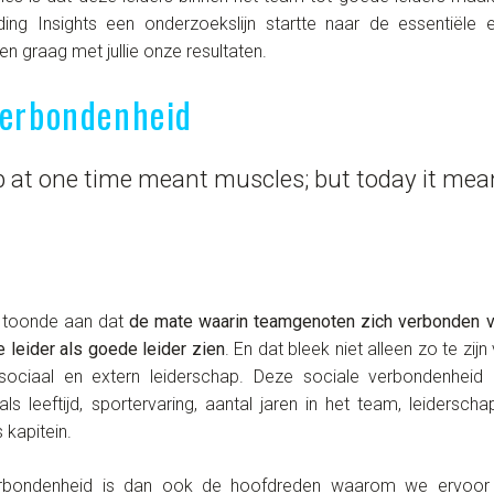
ng Insights een onderzoekslijn startte naar de essentiële 
n graag met jullie onze resultaten.
verbondenheid
p at one time meant muscles; but today it mea
a toonde aan dat
de mate waarin teamgenoten zich verbonden v
 leider als goede leider zien
. En dat bleek niet alleen zo te zi
sociaal en extern leiderschap. Deze sociale verbondenheid 
ls leeftijd, sportervaring, aantal jaren in het team, leidersc
 kapitein.
erbondenheid is dan ook de hoofdreden waarom we ervoo