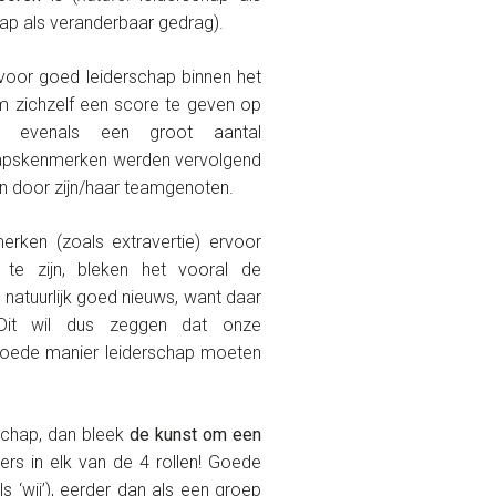
hap als veranderbaar gedrag).
oor goed leiderschap binnen het
m zichzelf een score te geven op
z.) evenals een groot aantal
schapskenmerken werden vervolgend
en door zijn/haar teamgenoten.
erken (zoals extravertie) ervoor
e zijn, bleken het vooral de
 natuurlijk goed nieuws, want daar
. Dit wil dus zeggen dat onze
goede manier leiderschap moeten
schap, dan bleek
de kunst om een
iders in elk van de 4 rollen! Goede
 ‘wij’), eerder dan als een groep