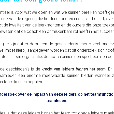
entieel is voor wat we doen en wat we kunnen bereiken hoeft ge
ande van de regering die het functioneren in ons land stuurt, 
tot de kwaliteit van de leerkrachten en de ouders die onze toe
geweten dat de coach een onmiskenbare rol heeft in het succes
ing te zijn dat er doorheen de geschiedenis enorm veel onde
Wel moet hierbij aangegeven worden dat dit onderzoek zich hoof
ecteur in een organisatie, de coach binnen een sportteam, en de 
de geschiedenis is de
kracht van leiders
binnen
het team
.
En 
eamleden een enorme meerwaarde kunnen bieden wanneer ze
n team kunnen bepalen.
nderzoek over de impact van deze leiders op het teamfunction
teamleden.
es is dat deze leiders binnen het team tot goede leiders maak