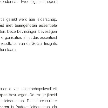
ijzonder naar twee eigenschappen:
ie gelinkt werd aan leiderschap,
eid met teamgenoten essentiële
ten. Deze bevindingen bevestigen
organisaties is het dus essentieel
esultaten van de Social Insights
 hun team.
antie van leiderschapskwaliteit
appen
bevroegen. De mogelijkheid
 leiderschap. De nature-nurture
boren
is (
nature
: leiderschap als