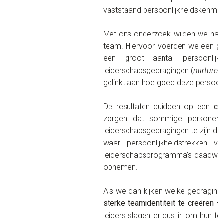
vaststaand persoonlijkheidskenme
Met ons onderzoek wilden we na
team. Hiervoor voerden we een g
een groot aantal persoonlijk
leiderschapsgedragingen (
nurture
gelinkt aan hoe goed deze persoon
De resultaten duidden op een
c
zorgen dat sommige personen
leiderschapsgedragingen te zijn d
waar persoonlijkheidstrekken
leiderschapsprogramma’s daadwe
opnemen.
Als we dan kijken welke gedragi
sterke teamidentiteit te creëren
leiders slagen er dus in om hun 