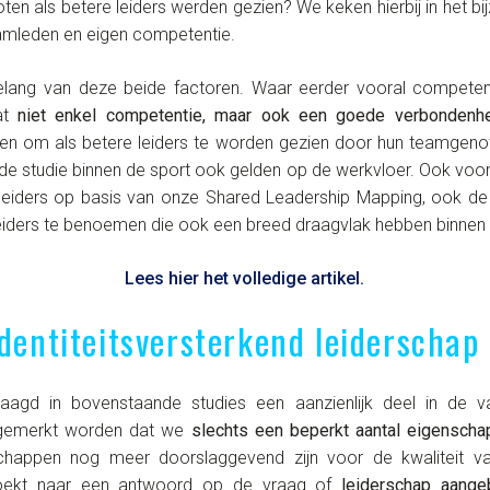
en als betere leiders werden gezien? We keken hierbij in het b
amleden en eigen competentie.
elang van deze beide factoren. Waar eerder vooral competent
at
niet enkel competentie, maar ook een goede verbondenh
den om als betere leiders te worden gezien door hun teamgeno
e studie binnen de sport ook gelden op de werkvloer. Ook voor 
iders op basis van onze Shared Leadership Mapping, ook de r
ders te benoemen die ook een breed draagvlak hebben binnen
Lees hier het volledige artikel.
identiteitsversterkend leiderschap
gd in bovenstaande studies een aanzienlijk deel in de vari
opgemerkt worden dat we
slechts een beperkt aantal eigensch
happen nog meer doorslaggevend zijn voor de kwaliteit van
, zoekt naar een antwoord op de vraag of
leiderschap aange