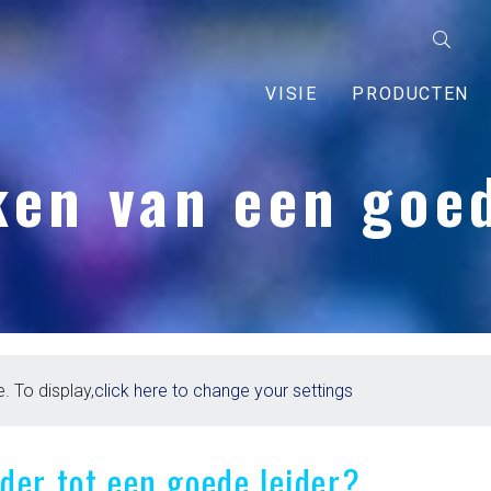
VISIE
PRODUCTEN
en van een goed
. To display,
click here to change your settings
der tot een goede leider?