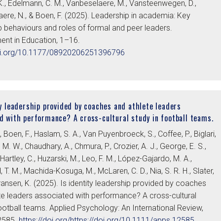
K., Edelmann, C. M., Vanbeselaere, M., Vansteenwegen, D.,
ere, N., & Boen, F. (2025). Leadership in academia: Key
p behaviours and roles of formal and peer leaders.
nt in Education, 1–16.
doi.org/10.1177/08920206251396796
ty leadership provided by coaches and athlete leaders
d with performance? A cross-cultural study in football teams.
., Boen, F., Haslam, S. A., Van Puyenbroeck, S., Coffee, P., Biglari,
, M. W., Chaudhary, A., Chmura, P., Crozier, A. J., George, E. S.,
, Hartley, C., Huzarski, M., Leo, F. M., López-Gajardo, M. A.,
T. M., Machida-Kosuga, M., McLaren, C. D., Nia, S. R. H., Slater,
Fransen, K. (2025). Is identity leadership provided by coaches
te leaders associated with performance? A cross-cultural
football teams. Applied Psychology: An International Review,
12585.
https://doi.org/https://doi.org/10.1111/apps.12585