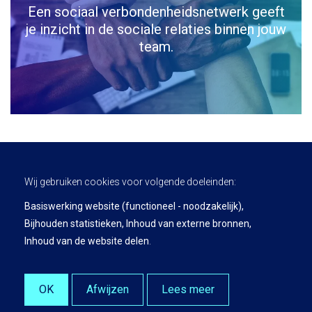
Een sociaal verbondenheidsnetwerk geeft
je inzicht in de sociale relaties binnen jouw
team.
Wij gebruiken cookies voor volgende doeleinden:
Basiswerking website (functioneel - noodzakelijk),
Bijhouden statistieken, Inhoud van externe bronnen,
Privacy Policy
Inhoud van de website delen
.
Leading Insights is a product and service of KU Leuven.
© Copyright 2026 | Leading Insights • Alle rechten voorbehouden •
Webdesign door Zenjoy in Leuven
•
Powered by Nimbu
OK
Afwijzen
Lees meer