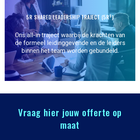
S
5R SHARED LEADERSHIP TRAJECT (5R
)
Ons all-in traject waarbij de krachten van
de formeel leidinggevende en de leiders
binnen het team worden gebundeld.
Vraag hier jouw offerte op
maat