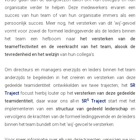
organisatie verder te helpen. Deze medewerkers ervaren een
succes van hun team of van hun organisatie immers als een
persoonlijk succes. Meer nog, het versterken van dit ‘wij’-gevoel
vormt voor zowel de formeel leidinggevende als de leiders binnen
het team een hefboom naar
het versterken van de
teameffectiviteit en de veerkracht van het team, alsook de
tevredenheid en het welzijn
van hun collega’s.
Om directeurs en managers enerzijds en leiders binnen het team
anderzijds te begeleiden in het creëren en versterken van deze
gedeelde teamidentiteit ontwikkelden we twee trajecten; het
5R
Traject
focust hierbij louter op het
versterken van deze gedeelde
S
teamidentiteit
, daar waar ons all-in
5R
Traject
start met het
implementeren van een
structuur van gedeeld leiderschap
en
vervolgens de krachten van de formeel leidinggevende en de leiders
binnen het team bundelt om het ‘wij’-gevoel te versterken.
Voor meer informatie over elk van deze trajecten, verwijzen we jou