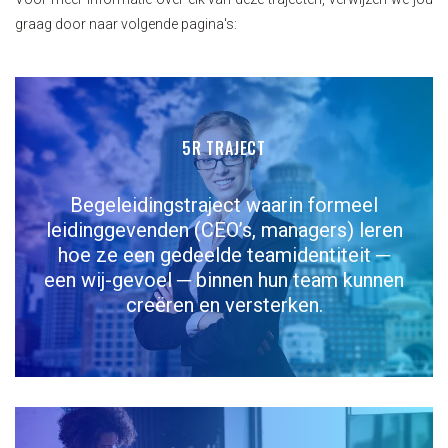
graag door naar volgende pagina's:
5R TRAJECT
Begeleidingstraject waarin formeel
leidinggevenden (CEO’s, managers) leren
hoe ze een gedeelde teamidentiteit ─
een wij-gevoel ─ binnen hun team kunnen
creëren en versterken.