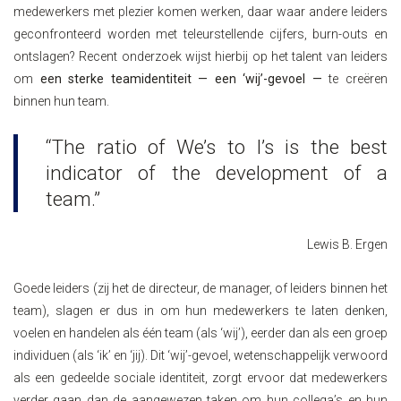
medewerkers met plezier komen werken, daar waar andere leiders
geconfronteerd worden met teleurstellende cijfers, burn-outs en
ontslagen? Recent onderzoek wijst hierbij op het talent van leiders
om
een sterke teamidentiteit — een ‘wij’-gevoel
—
te creëren
binnen hun team.
“The ratio of We’s to I’s is the best
indicator of the development of a
team.”
Lewis B. Ergen
Goede leiders (zij het de directeur, de manager, of leiders binnen het
team), slagen er dus in om hun medewerkers te laten denken,
voelen en handelen als één team (als ‘wij’), eerder dan als een groep
individuen (als ‘ik’ en ‘jij). Dit ‘wij’-gevoel, wetenschappelijk verwoord
als een gedeelde sociale identiteit, zorgt ervoor dat medewerkers
verder gaan dan de aangewezen taken om hun collega’s en hun