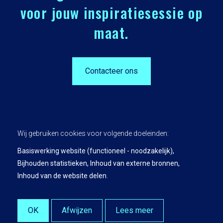
voor jouw inspiratiesessie op
maat.
Contacteer ons
Wij gebruiken cookies voor volgende doeleinden:
Basiswerking website (functioneel - noodzakelijk),
Bijhouden statistieken, Inhoud van externe bronnen,
Privacy Policy
Inhoud van de website delen
.
Leading Insights is a product and service of KU Leuven.
© Copyright 2026 | Leading Insights • Alle rechten voorbehouden •
Webdesign door Zenjoy in Leuven
•
Powered by Nimbu
OK
Afwijzen
Lees meer