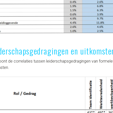
iderschapsgedragingen en uitkomste
oont de correlaties tussen leiderschapsgedragingen van formele 
msten.