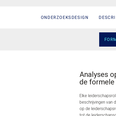
ONDERZOEKSDESIGN
DESCRI
FORM
Analyses o
de formele 
Elke leiderschapsro
beschrijvingen van
op de leiderschapsro
tot de leiderschaps