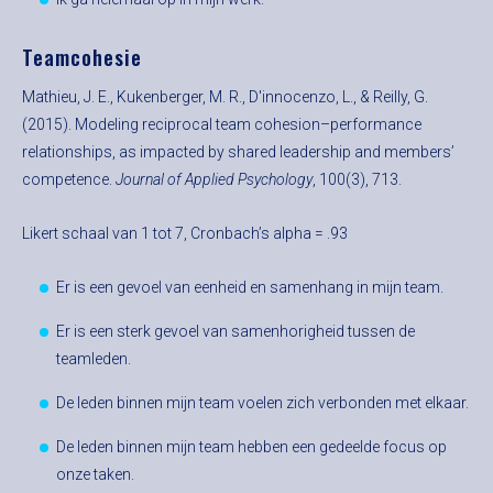
Teamcohesie
Mathieu, J. E., Kukenberger, M. R., D'innocenzo, L., & Reilly, G.
(2015). Modeling reciprocal team cohesion–performance
relationships, as impacted by shared leadership and members’
competence.
Journal of Applied Psychology
, 100(3), 713.
Likert schaal van 1 tot 7, Cronbach’s alpha = .93
Er is een gevoel van eenheid en samenhang in mijn team.
Er is een sterk gevoel van samenhorigheid tussen de
teamleden.
De leden binnen mijn team voelen zich verbonden met elkaar.
De leden binnen mijn team hebben een gedeelde focus op
onze taken.