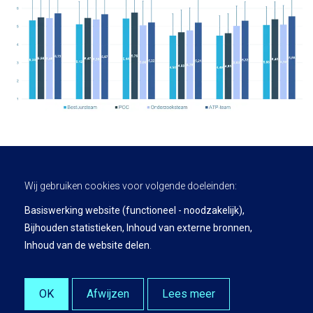
Wij gebruiken cookies voor volgende doeleinden:
Basiswerking website (functioneel - noodzakelijk),
Bijhouden statistieken, Inhoud van externe bronnen,
Privacy Policy
Inhoud van de website delen
.
Leading Insights is a product and service of KU Leuven.
© Copyright 2026 | Leading Insights • Alle rechten voorbehouden •
Webdesign door Zenjoy in Leuven
•
Powered by Nimbu
OK
Afwijzen
Lees meer