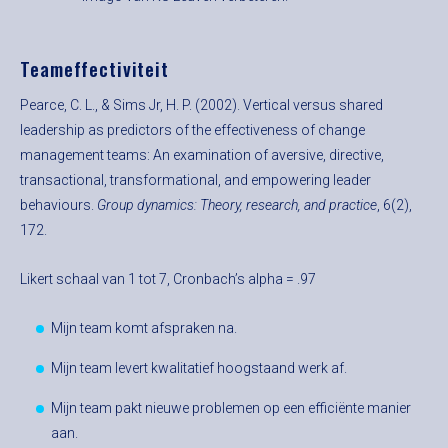
Teameffectiviteit
Pearce, C. L., & Sims Jr, H. P. (2002). Vertical versus shared
leadership as predictors of the effectiveness of change
management teams: An examination of aversive, directive,
transactional, transformational, and empowering leader
behaviours.
Group dynamics: Theory, research, and practice
, 6(2),
172.
Likert schaal van 1 tot 7, Cronbach’s alpha = .97
Mijn team komt afspraken na.
Mijn team levert kwalitatief hoogstaand werk af.
Mijn team pakt nieuwe problemen op een efficiënte manier
aan.