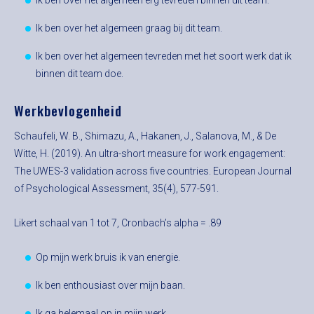
Ik ben over het algemeen erg tevreden binnen dit team.
Ik ben over het algemeen graag bij dit team.
Ik ben over het algemeen tevreden met het soort werk dat ik
binnen dit team doe.
Werkbevlogenheid
Schaufeli, W. B., Shimazu, A., Hakanen, J., Salanova, M., & De
Witte, H. (2019). An ultra-short measure for work engagement:
The UWES-3 validation across five countries. European Journal
of Psychological Assessment, 35(4), 577-591.
Likert schaal van 1 tot 7, Cronbach’s alpha = .89
Op mijn werk bruis ik van energie.
Ik ben enthousiast over mijn baan.
Ik ga helemaal op in mijn werk.